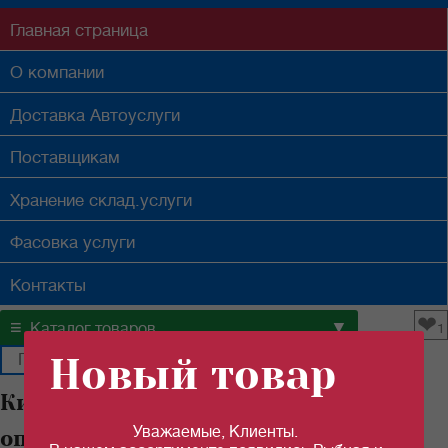
Главная
страница
О компании
Доставка
Автоуслуги
Поставщикам
Хранение
склад.услуги
Фасовка
услуги
Контакты
❤
≡
▼
Каталог товаров
1
Новый товар
Килька "РУССКИЙ РЫБНЫЙ МИР"
Уважаемые, Клиенты.
оптом в Самаре