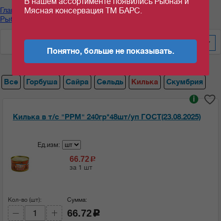
В нашем ассортименте появились Рыбная и
Главная
/
Каталог продуктов
/
Рыбные консервы
/
Мясная консервация ТМ БАРС.
Рыбные консервы "РУССКИЙ РЫБНЫЙ МИР"
/
Килька
По алфавиту
60
Понятно, больше не показывать.
Все
Горбуша
Сайра
Сельдь
Килька
Скумбрия
i
Килька в т/с "РРМ" 240гр*48шт/уп ГОСТ(23.08.2025)
Ед.изм:
66.72
c
за 1 шт
Кол-во (шт):
Сумма:
66.72
c