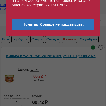
В нашем ассортименте появились Рыбная и
Главная
/
Каталог продуктов
/
Рыбные консервы
/
Мясная консервация ТМ БАРС.
Рыбные консервы "РУССКИЙ РЫБНЫЙ МИР"
/
Килька
По весу за шт/кг
100
Понятно, больше не показывать.
Все
Горбуша
Сайра
Сельдь
Килька
Скумбрия
i
Килька в т/с "РРМ" 240гр*48шт/уп ГОСТ(23.08.2025)
Ед.изм:
66.72
c
за 1 шт
Кол-во (шт):
Сумма:
66.72
c