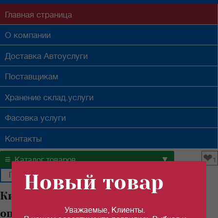
Главная
страница
О компании
Доставка
Автоуслуги
Поставщикам
Хранение
склад.услуги
Фасовка
услуги
Контакты
❤
≡
▼
Каталог товаров
1
Новый товар
Килька "РУССКИЙ РЫБНЫЙ МИР"
Уважаемые, Клиенты.
оптом в Самаре