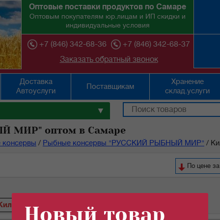
Оптовые поставки продуктов по Самаре
Оптовым покупателям юр.лицам и ИП скидки и
индивидуальные условия
+7 (846) 342-68-36
+7 (846) 342-68-37
Заказать обратный звонок
Доставка
Хранение
Поставщикам
Автоуслуги
склад.услуги
▼
Й МИР" оптом в Самаре
 консервы
/
Рыбные консервы "РУССКИЙ РЫБНЫЙ МИР"
/
Ки
По цене з
Килька
Скумбрия
Новый товар