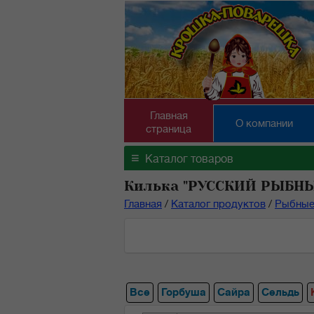
Главная
О компании
страница
≡
Каталог товаров
Килька "РУССКИЙ РЫБНЫ
Главная
/
Каталог продуктов
/
Рыбные
Все
Горбуша
Сайра
Сельдь