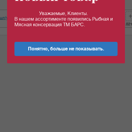
ед.изм
цена
кол-во
Уважаемые, Клиенты.
8шт/уп
шт
66.72
за 1 шт
В нашем ассортименте появились Рыбная и
c
Мясная консервация ТМ БАРС.
Кол-во (уп.)
0.02
Понятно, больше не показывать.