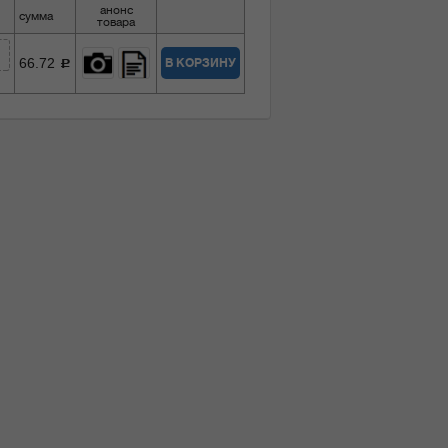
анонс
сумма
товара
66.72
В КОРЗИНУ
c
1