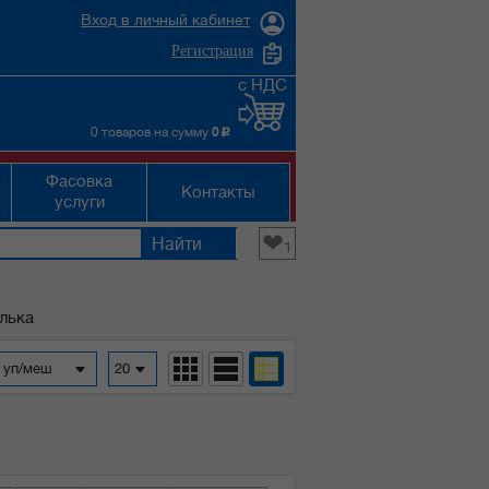
Вход в личный кабинет
Регистрация
с НДС
0 товаров на сумму
0
c
Фасовка
Контакты
услуги
❤
1
лька
а уп/меш
20