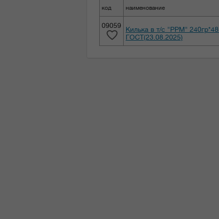
код
наименование
09059
Килька в т/с "РРМ" 240гр*4
ГОСТ(23.08.2025)