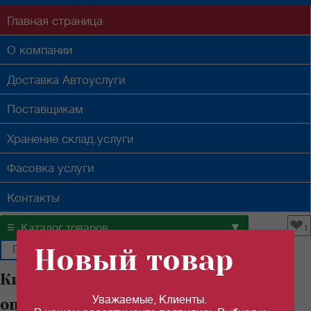
Главная
страница
О компании
Доставка
Автоуслуги
Поставщикам
Хранение
склад.услуги
Фасовка
услуги
Контакты
❤
≡
▼
Каталог товаров
1
Новый товар
Килька "РУССКИЙ РЫБНЫЙ МИР"
Уважаемые, Клиенты.
оптом в Самаре