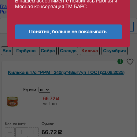
В нашем ассортименте появились Рыбная и
Главная
/
Каталог продуктов
/
Рыбные консервы
/
Мясная консервация ТМ БАРС.
Рыбные консервы "РУССКИЙ РЫБНЫЙ МИР"
/
Килька
По цене за шт/кг
20
Понятно, больше не показывать.
Все
Горбуша
Сайра
Сельдь
Килька
Скумбрия
i
Килька в т/с "РРМ" 240гр*48шт/уп ГОСТ(23.08.2025)
Ед.изм:
66.72
c
за 1 шт
Кол-во (шт):
Сумма:
66.72
c