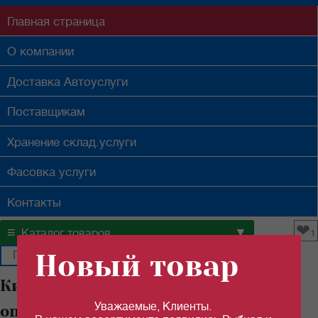
Главная
страница
О компании
Доставка
Автоуслуги
Поставщикам
Хранение
склад.услуги
Фасовка
услуги
Контакты
❤
≡
▼
Каталог товаров
1
Новый товар
Килька "РУССКИЙ РЫБНЫЙ МИР"
Уважаемые, Клиенты.
оптом в Самаре