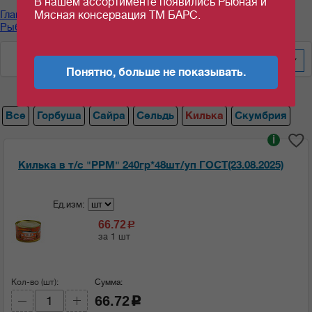
В нашем ассортименте появились Рыбная и
Главная
/
Каталог продуктов
/
Рыбные консервы
/
Мясная консервация ТМ БАРС.
Рыбные консервы "РУССКИЙ РЫБНЫЙ МИР"
/
Килька
По цене за шт/кг
200
Понятно, больше не показывать.
Все
Горбуша
Сайра
Сельдь
Килька
Скумбрия
i
Килька в т/с "РРМ" 240гр*48шт/уп ГОСТ(23.08.2025)
Ед.изм:
66.72
c
за 1 шт
Кол-во (шт):
Сумма:
66.72
c