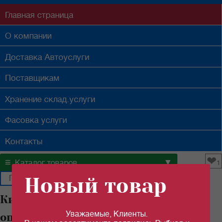
Главная
страница
О компании
Доставка
Автоуслуги
Поставщикам
Хранение
склад.услуги
Фасовка
услуги
Контакты
❤
≡
▼
Каталог товаров
1
Новый товар
Килька "РУССКИЙ РЫБНЫЙ МИР"
Уважаемые, Клиенты.
оптом в Самаре