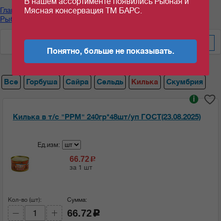
В нашем ассортименте появились Рыбная и
Главная
/
Каталог продуктов
/
Рыбные консервы
/
Мясная консервация ТМ БАРС.
Рыбные консервы "РУССКИЙ РЫБНЫЙ МИР"
/
Килька
По алфавиту
Понятно, больше не показывать.
Все
Горбуша
Сайра
Сельдь
Килька
Скумбрия
i
Килька в т/с "РРМ" 240гр*48шт/уп ГОСТ(23.08.2025)
Ед.изм:
66.72
c
за 1 шт
Кол-во (шт):
Сумма:
66.72
c