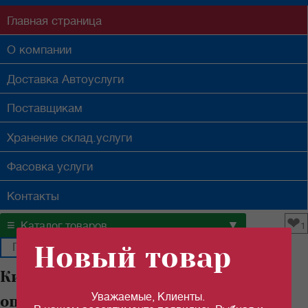
Главная
страница
О компании
Доставка
Автоуслуги
Поставщикам
Хранение
склад.услуги
Фасовка
услуги
Контакты
❤
≡
▼
Каталог товаров
1
Новый товар
Килька "РУССКИЙ РЫБНЫЙ МИР"
Уважаемые, Клиенты.
оптом в Самаре