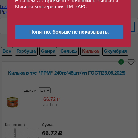
В нашем ассортименте появились Рыбная и
Главная
/
Каталог продуктов
/
Рыбные консервы
/
Мясная консервация ТМ БАРС.
Рыбные консервы "РУССКИЙ РЫБНЫЙ МИР"
/
Килька
По алфавиту
600
Понятно, больше не показывать.
Все
Горбуша
Сайра
Сельдь
Килька
Скумбрия
i
Килька в т/с "РРМ" 240гр*48шт/уп ГОСТ(23.08.2025)
Ед.изм:
66.72
c
за 1 шт
Кол-во (шт):
Сумма:
66.72
c