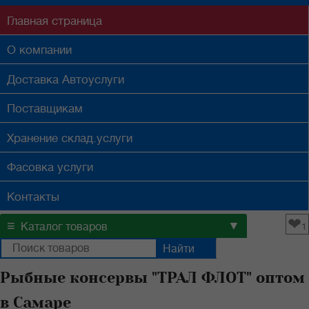
Главная
страница
О компании
Доставка
Автоуслуги
Поставщикам
Хранение
склад.услуги
Фасовка
услуги
Контакты
❤
≡
▼
Каталог товаров
1
Рыбные консервы "ТРАЛ ФЛОТ" оптом
в Самаре