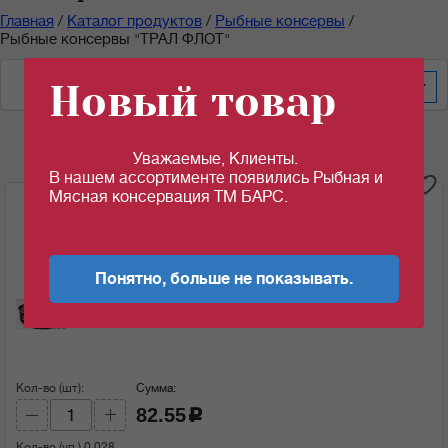
Главная
/
Каталог продуктов
/
Рыбные консервы
/
Рыбные консервы "ТРАЛ ФЛОТ"
Новый товар
По цене за шт/кг
200
Уважаемые, Клиенты.
В нашем ассортименте появились Рыбная и
i
Мясная консервация ТМ БАРС.
Шпроты в масле "Прибалтийские" с головой
160гр*36шт/уп ТУ (30.06.2025)
Ед.изм:
Понятно, больше не показывать.
82.55
c
за 1 шт
Кол-во (шт):
Сумма:
82.55
c
Кол-во (уп.)
0.028