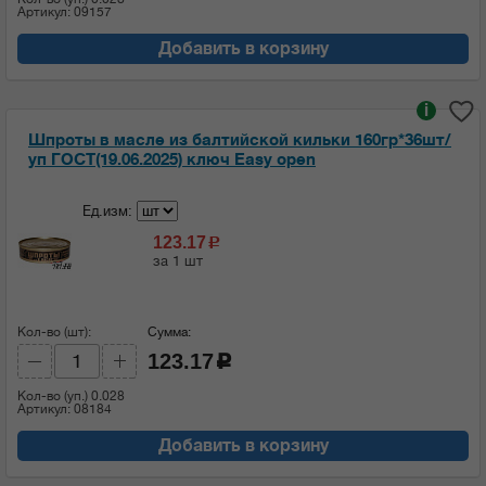
Артикул: 09157
Добавить в корзину
i
Шпроты в масле из балтийской кильки 160гр*36шт/
уп ГОСТ(19.06.2025) ключ Easy open
Ед.изм:
123.17
c
за 1 шт
Кол-во (шт):
Сумма:
123.17
c
Кол-во (уп.)
0.028
Артикул: 08184
Добавить в корзину