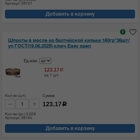
Артикул: 09157
Добавить в корзину
i
Шпроты в масле из балтийской кильки 160гр*36шт/
уп ГОСТ(19.06.2025) ключ Easy open
Ед.изм:
123.17
c
за 1 шт
Кол-во (шт):
Сумма:
123.17
c
Кол-во (уп.)
0.028
Артикул: 08184
Добавить в корзину