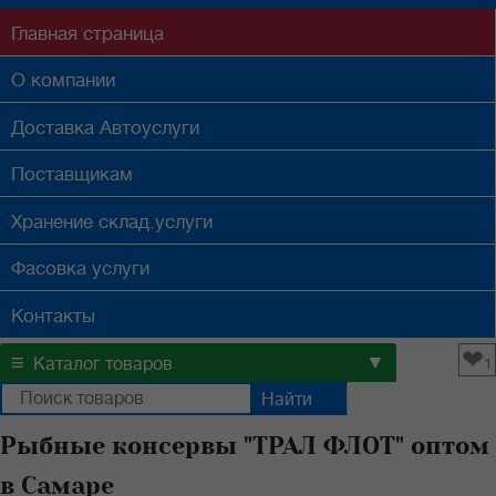
Главная
страница
О компании
Доставка
Автоуслуги
Поставщикам
Хранение
склад.услуги
Фасовка
услуги
Контакты
❤
≡
▼
Каталог товаров
1
Рыбные консервы "ТРАЛ ФЛОТ" оптом
в Самаре