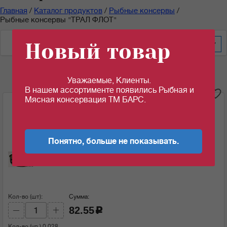
Главная
/
Каталог продуктов
/
Рыбные консервы
/
Рыбные консервы "ТРАЛ ФЛОТ"
Новый товар
По весу за шт/кг
100
Уважаемые, Клиенты.
В нашем ассортименте появились Рыбная и
i
Мясная консервация ТМ БАРС.
Шпроты в масле "Прибалтийские" с головой
160гр*36шт/уп ТУ (30.06.2025)
Ед.изм:
Понятно, больше не показывать.
82.55
c
за 1 шт
Кол-во (шт):
Сумма:
82.55
c
Кол-во (уп.)
0.028