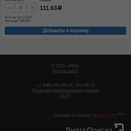
111.63
c
Кол-во (уп.)
0.05
Артикул: 08704
Добавить в корзину
© ООО «ФУД»
Карта сайта
+7 (846) 342-68-36, 342-68-37
Политика персональных данных
СОУТ
06:25 06/08/2026
2015
Сделано в студии
Экстил-ПРО