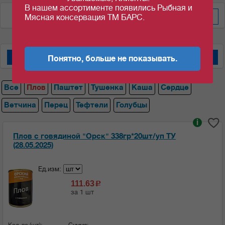
В нашем ассортименте появились Рыбная и
По цене за шт/кг
Мясная консервация ТМ БАРС.
Понятно, больше не показывать.
Мясные консервы "Барс"
Мясные консервы "Орский мясокомбинат"
Все
Плов
Паштет
Тушенка
Каша
Сердце
Ветчина
Перец
Тефтели
Голубцы
i
Плов с говядиной "Орск" 338гр*20шт/уп ТУ
(28.05.2025)
Ед.изм:
111.63
c
за 1 шт
Кол-во (шт):
Сумма: