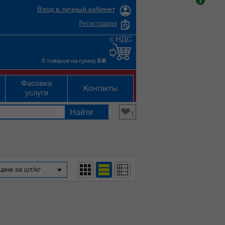
i
Вход в личный кабинет
Регистрация
с НДС
0 товаров на сумму
0
c
Фасовка
Контакты
услуги
❤
1
цене за шт/кг