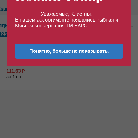
Каша
Сердце
Ветчина
Перец
Тефтели
Голубцы
Уважаемые, Клиенты.
В нашем ассортименте появились Рыбная и
Кол-во (шт):
ядиной "Орск" 338гр*20шт/уп
Мясная консервация ТМ БАРС.
025)
Кол-во (уп.)
0.05
Понятно, больше не показывать.
111.63
c
за 1 шт