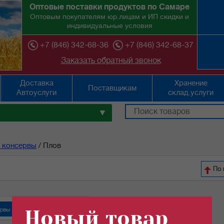
Оптовые поставки продуктов по Самаре
Оптовым покупателям юр.лицам и ИП скидки и
индивидуальные условия
+7 (846) 342-68-36
+7 (846) 342-68-37
Заказать обратный звонок
Доставка
Хранение
Поставщикам
Автоуслуги
склад.услуги
▼
 консервы
/
Плов
По 
рвы "Орский мясокомбинат"
Новый товар