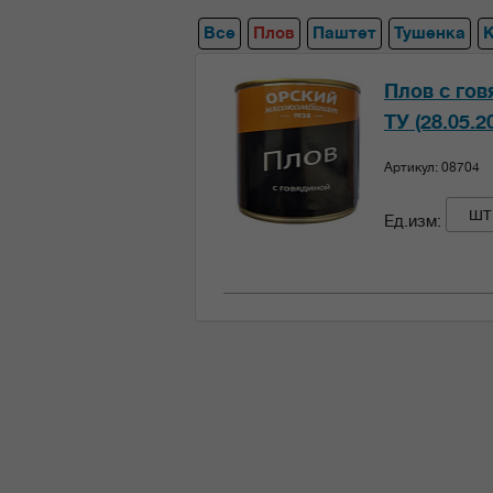
Все
Плов
Паштет
Тушенка
Плов с гов
ТУ (28.05.2
Артикул: 08704
шт
Ед.изм: