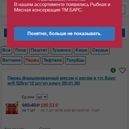
В нашем ассортименте появились Рыбная и
По дате добавления
Мясная консервация ТМ БАРС.
Понятно, больше не показывать.
Мясные консервы "Барс"
Мясные консервы "Орский мясокомбинат"
Все
Плов
Паштет
Тушенка
Каша
Сердце
Ветчина
Перец
Тефтели
Голубцы
i
Перец фаршированный мясом и рисом в т/с Барс
ж/б 525гр*12 шт/уп ключ (20.01.26)
Ед.изм:
183.45
180.51
c
c
за 1 шт
за 1 шт если кол-во кратно: 3 шт
Кол-во (шт):
Сумма: