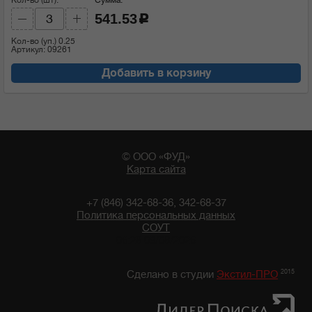
541.53
c
Кол-во (уп.)
0.25
Артикул: 09261
Добавить в корзину
© ООО «ФУД»
Карта сайта
+7 (846) 342-68-36, 342-68-37
Политика персональных данных
СОУТ
06:28 09/08/2026
2015
Сделано в студии
Экстил-ПРО