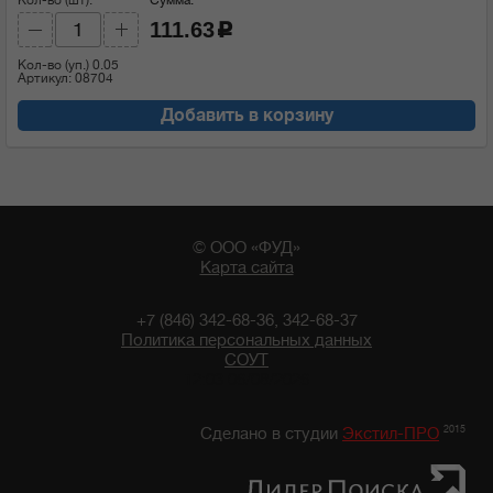
111.63
c
Кол-во (уп.)
0.05
Артикул: 08704
Добавить в корзину
© ООО «ФУД»
Карта сайта
+7 (846) 342-68-36, 342-68-37
Политика персональных данных
СОУТ
12:03 06/08/2026
2015
Сделано в студии
Экстил-ПРО