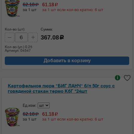
62.18
61.18
c
c
за 1 шт
за 1 шт если кол-во кратно: 6 шт
Кол-во (шт):
Сумма:
367.08
c
Кол-во (уп.)
0.25
Артикул: 04547
Добавить в корзину
i
Картофельное пюре "БИГ ЛАНЧ" б/п 50г соус с
говядиной стакан термо КбГ *24шт
Ед.изм:
62.18
61.18
c
c
за 1 шт
за 1 шт если кол-во кратно: 6 шт