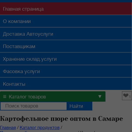
Главная
страница
О компании
Доставка
Автоуслуги
Поставщикам
Хранение
склад.услуги
Фасовка
услуги
Контакты
❤
≡
▼
Каталог товаров
1
Картофельное пюре оптом в Самаре
Главная
/
Каталог продуктов
/