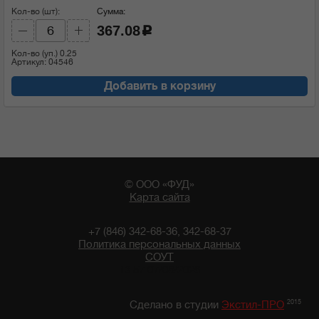
Кол-во (шт):
Сумма:
367.08
c
Кол-во (уп.)
0.25
Артикул: 04546
Добавить в корзину
© ООО «ФУД»
Карта сайта
+7 (846) 342-68-36, 342-68-37
Политика персональных данных
СОУТ
13:57 07/08/2026
2015
Сделано в студии
Экстил-ПРО