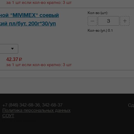
за 1 шт если кол-во кратно: 3 шт
Кол-во (шт):
ной "MIVIMEX" соевый
ий пл/бут. 200г*30/уп
Кол-во (уп.)
0.1
42.37
c
за 1 шт если кол-во кратно: 3 шт
+7 (846) 342-68-36, 342-68-37
Сд
Политика персональных данных
СОУТ
00:46 08/08/2026