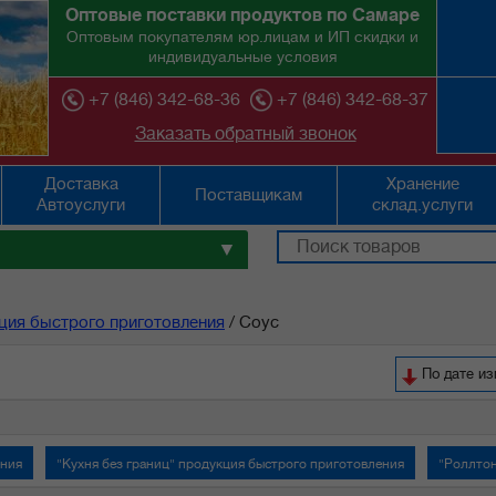
Оптовые поставки продуктов по Самаре
Оптовым покупателям юр.лицам и ИП скидки и
индивидуальные условия
+7 (846) 342-68-36
+7 (846) 342-68-37
Заказать обратный звонок
Доставка
Хранение
Поставщикам
Автоуслуги
склад.услуги
▼
ция быстрого приготовления
/
Соус
По дате и
ения
"Кухня без границ" продукция быстрого приготовления
"Роллтон