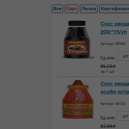
Все
Соус
Лапша
Картофельн
Соус овощн
200г*15/уп
Артикул: 08328
шт
Ед.изм:
65.23
c
за 1 шт
Соус овощ
особо остр
Артикул: 08134
шт
Ед.изм:
53.84
c