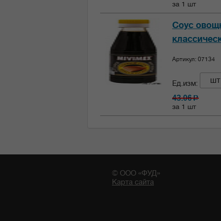
за 1 шт
Соус овощ
классическ
Артикул: 07134
шт
Ед.изм:
43.06
c
за 1 шт
© ООО «ФУД»
Карта сайта