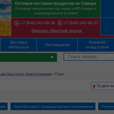
Оптовые поставки продуктов по Самаре
Оптовым покупателям юр.лицам и ИП скидки и
индивидуальные условия
+7 (846) 342-68-36
+7 (846) 342-68-37
Заказать обратный звонок
Доставка
Хранение
Поставщикам
Автоуслуги
склад.услуги
▼
ция быстрого приготовления
/
Соус
По дате и
ения
"Кухня без границ" продукция быстрого приготовления
"Роллтон