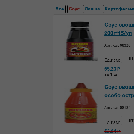
Все
Соус
Лапша
Картофельн
Соус овощн
200г*15/уп
Артикул: 08328
шт
Ед.изм:
65.23
c
за 1 шт
Соус овощ
особо остр
Артикул: 08134
шт
Ед.изм:
53.84
c