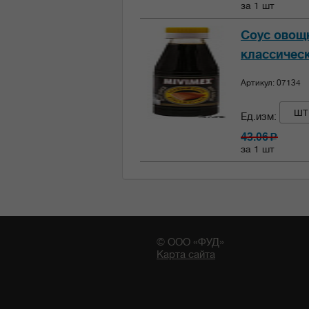
за 1 шт
Соус овощ
классическ
Артикул: 07134
шт
Ед.изм:
43.06
c
за 1 шт
© ООО «ФУД»
Карта сайта