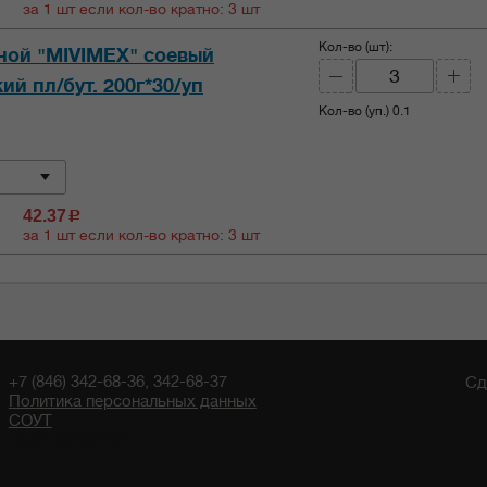
за 1 шт если кол-во кратно: 3 шт
Кол-во (шт):
ной "MIVIMEX" соевый
ий пл/бут. 200г*30/уп
Кол-во (уп.)
0.1
42.37
c
за 1 шт если кол-во кратно: 3 шт
+7 (846) 342-68-36, 342-68-37
Сд
Политика персональных данных
СОУТ
10:04 10/08/2026