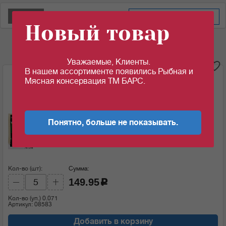
По дате добавления
Новинки
Новый товар
Уважаемые, Клиенты.
i
В нашем ассортименте появились Рыбная и
Чай Камелия 100 гр черный Средний лист, м/у 70шт/
Мясная консервация ТМ БАРС.
уп ГОСТ
Ед.изм:
Понятно, больше не показывать.
30.48
29.99
c
c
за 1 шт
за 1 шт если кол-во кратно: 5 шт
Кол-во (шт):
Сумма:
149.95
c
Кол-во (уп.)
0.071
Артикул: 08583
Добавить в корзину