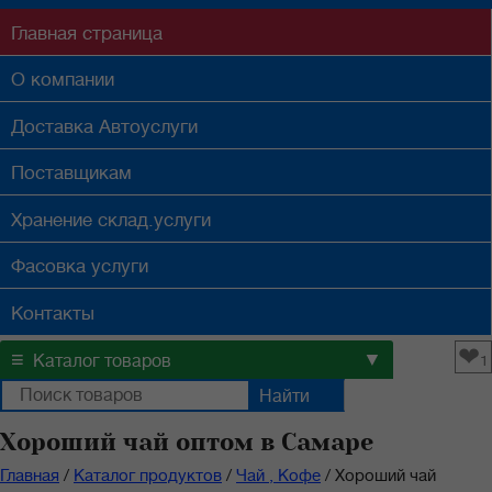
Главная
страница
О компании
Доставка
Автоуслуги
Поставщикам
Хранение
склад.услуги
Фасовка
услуги
Контакты
❤
≡
▼
Каталог товаров
1
Хороший чай оптом в Самаре
Главная
/
Каталог продуктов
/
Чай , Кофе
/
Хороший чай