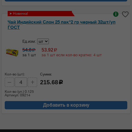
➤ Новинка!
i
Чай Индийский Слон 25 пак*2 гр черный 32шт/уп
ГОСТ
Ед.изм:
54.8
53.92
c
c
за 1 шт
за 1 шт если кол-во кратно: 4 шт
Кол-во (шт):
Сумма:
215.68
c
Кол-во (уп.)
0.125
Артикул: 09214
Добавить в корзину