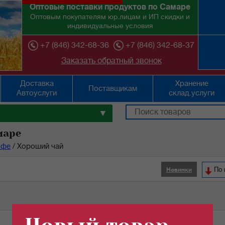
Оптовые поставки продуктов по Самаре
Оптовым покупателям юр.лицам и ИП скидки и
индивидуальные условия
+7 (846) 342-68-36
+7 (846) 342-68-37
Заказать обратный звонок
Доставка
Хранение
Поставщикам
Автоуслуги
склад.услуги
▼
маре
офе
/
Хороший чай
По 
Новинки
Кол-во (шт):