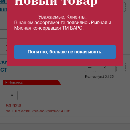
Новый товар
ия 100 гр черный Средний
70шт/уп ГОСТ
Кол-во (уп.)
0.071
Уважаемые, Клиенты.
В нашем ассортименте появились Рыбная и
Мясная консервация ТМ БАРС.
29.99
c
за 1 шт если кол-во кратно: 5 шт
Понятно, больше не показывать.
Кол-во (шт):
кий Слон 25 пак*2 гр черный
ОСТ
Кол-во (уп.)
0.125
➤ Новинка!
53.92
c
за 1 шт если кол-во кратно: 4 шт