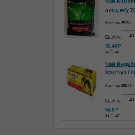
Чай Камел
лист, м/у 
Артикул: 08583
шт
Ед.изм:
30.48
c
за 1 шт
Чай Индийс
32шт/уп Г
Артикул: 09214
шт
Ед.изм:
54.8
c
за 1 шт