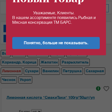
По весу за шт/кг
Уважаемые, Клиенты.
В нашем ассортименте появились Рыбная и
Мясная консервация ТМ БАРС.
Специи "АВС"
Специи "Магги""
Специи "СмакиТаки"
Специи "Спецаромат"
Понятно, больше не показывать.
Все
Магги
Лавровый
Перец
Приправа
Кориандр, Корица
Желатин
Разрыхлитель
Лимонная
Сухари
Ванилин
Петрушка
Сахарная
Чеснок
Укроп
i
Лимонная кислота "СмакиТаки" 100гр*50шт/уп
Ед.изм: