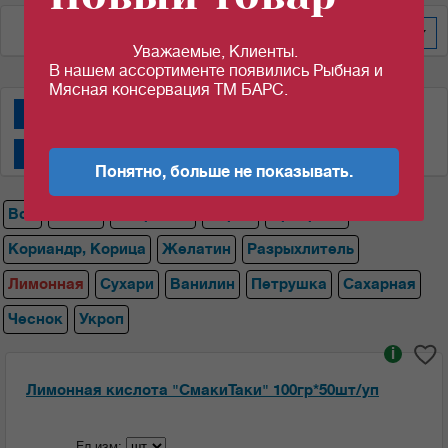
По алфавиту
60
Уважаемые, Клиенты.
В нашем ассортименте появились Рыбная и
Мясная консервация ТМ БАРС.
Специи "АВС"
Специи "Магги""
Специи "СмакиТаки"
Специи "Спецаромат"
Понятно, больше не показывать.
Все
Магги
Лавровый
Перец
Приправа
Кориандр, Корица
Желатин
Разрыхлитель
Лимонная
Сухари
Ванилин
Петрушка
Сахарная
Чеснок
Укроп
i
Лимонная кислота "СмакиТаки" 100гр*50шт/уп
Ед.изм: