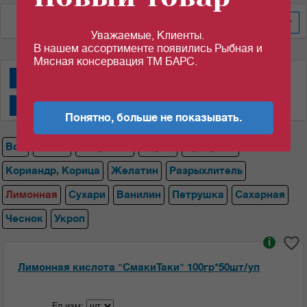
По алфавиту
600
Уважаемые, Клиенты.
В нашем ассортименте появились Рыбная и
Мясная консервация ТМ БАРС.
Специи "АВС"
Специи "Магги""
Специи "СмакиТаки"
Специи "Спецаромат"
Понятно, больше не показывать.
Все
Магги
Лавровый
Перец
Приправа
Кориандр, Корица
Желатин
Разрыхлитель
Лимонная
Сухари
Ванилин
Петрушка
Сахарная
Чеснок
Укроп
i
Лимонная кислота "СмакиТаки" 100гр*50шт/уп
Ед.изм: