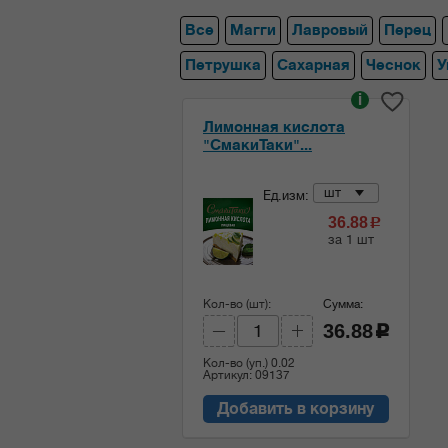
Все
Магги
Лавровый
Перец
Петрушка
Сахарная
Чеснок
У
i
Лимонная кислота
"СмакиТаки"...
шт
Ед.изм:
36.88
c
за 1 шт
Кол-во (шт):
Сумма:
36.88
c
Кол-во (уп.)
0.02
Артикул: 09137
Добавить в корзину