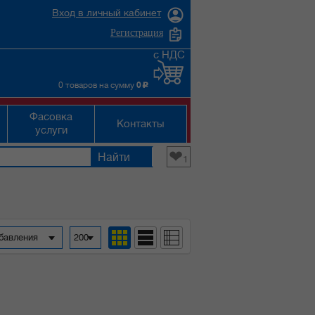
Вход в личный кабинет
Регистрация
с НДС
0 товаров на сумму
0
c
Фасовка
Контакты
услуги
❤
1
обавления
200