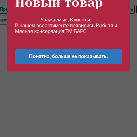
Новый товар
Приправа
Кориандр, Корица
Желатин
Разрыхлитель
Уважаемые, Клиенты.
кроп
В нашем ассортименте появились Рыбная и
Мясная консервация ТМ БАРС.
Понятно, больше не показывать.