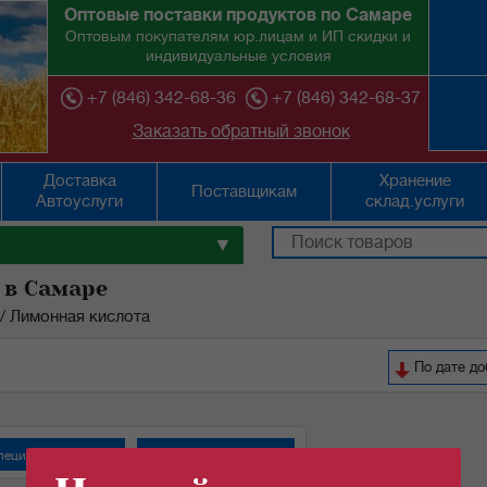
Оптовые поставки продуктов по Самаре
Оптовым покупателям юр.лицам и ИП скидки и
индивидуальные условия
+7 (846) 342-68-36
+7 (846) 342-68-37
Заказать обратный звонок
Доставка
Хранение
Поставщикам
Автоуслуги
склад.услуги
▼
 в Самаре
/
Лимонная кислота
По дате д
пеции "СмакиТаки"
Специи "Спецаромат"