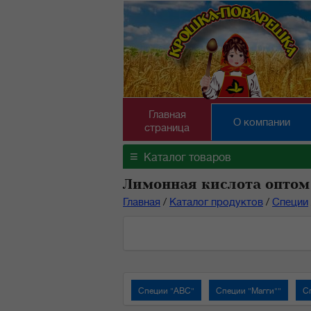
Главная
О компании
страница
≡
Каталог товаров
Лимонная кислота оптом
Главная
/
Каталог продуктов
/
Специи
Специи "АВС"
Специи "Магги""
С