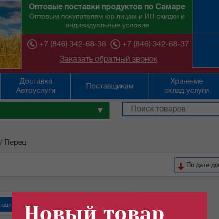
Оптовые поставки продуктов по Самаре
Оптовым покупателям юр.лицам и ИП скидки и
индивидуальные условия
+7 (846) 342-68-36
+7 (846) 342-68-37
Заказать обратный звонок
Доставка
Хранение
Поставщикам
Автоуслуги
склад.услуги
▼
/
Перец
По дате д
пеции "СмакиТаки"
Новый товар
Специи "Спецаромат"