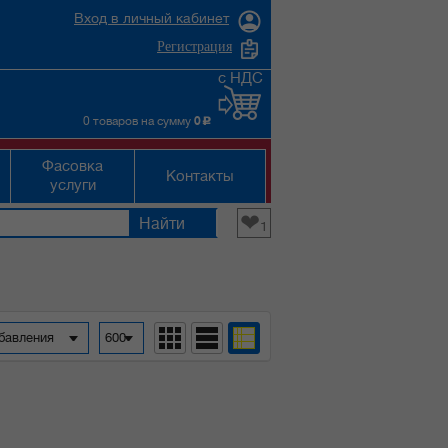
Вход в личный кабинет
Регистрация
с НДС
0 товаров на сумму
0
c
Фасовка
Контакты
услуги
❤
1
обавления
600