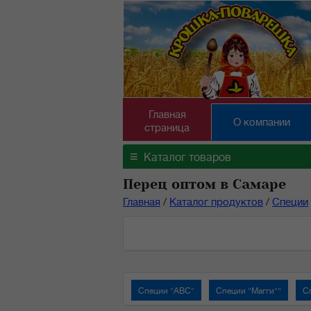
Главная
О компании
страница
≡
Каталог товаров
Перец оптом в Самаре
Главная
/
Каталог продуктов
/
Специи
Специи "АВС"
Специи "Магги""
С