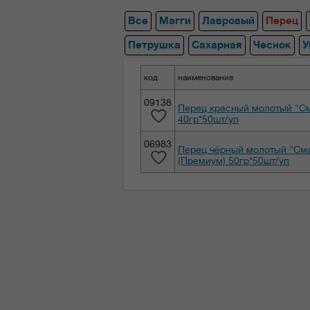
Все
Магги
Лавровый
Перец
Петрушка
Сахарная
Чеснок
У
код
наименование
09138
Перец красный молотый "С
40гр*50шт/уп
06983
Перец чёрный молотый "См
(Премиум) 50гр*50шт/уп