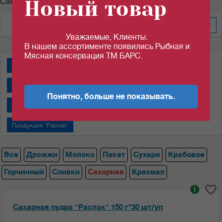
Новый товар
Сахарная пудра
По дате добавления
200
Уважаемые, Клиенты.
В нашем ассортименте появились Рыбная и
Мясная консервация ТМ БАРС.
Дрожжи "Пакмай"
Дрожжи "САФ-НЕВА"
Крабовые палочки
Молоко сгущенное "Алексеевское"
Понятно, больше не показывать.
Молоко сгущенное "Назаровский МКК"
Пакеты
Продукция "Распак"
Все
Дрожжи
Молоко
Пакет
Сухари
Крабовое
Горчичный
Сливки
Сахарная
Крахмал
i
Сахарная пудра "Распак" 150 г*30 шт/уп