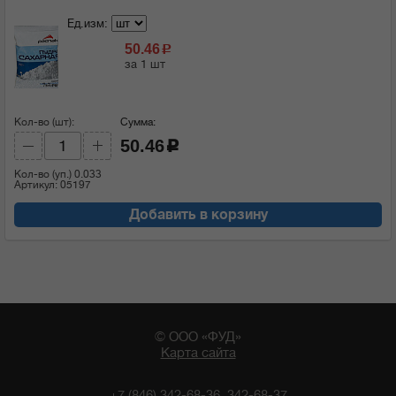
Ед.изм:
50.46
c
за 1 шт
Кол-во (шт):
Сумма:
50.46
c
Кол-во (уп.)
0.033
Артикул: 05197
Добавить в корзину
© ООО «ФУД»
Карта сайта
+7 (846) 342-68-36, 342-68-37