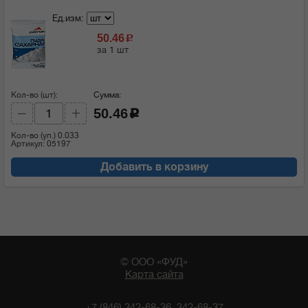
Ед.изм:
50.46
c
за 1 шт
Кол-во (шт):
Сумма:
50.46
c
Кол-во (уп.)
0.033
Артикул: 05197
Добавить в корзину
© ООО «ФУД»
Карта сайта
+7 (846) 342-68-36, 342-68-37