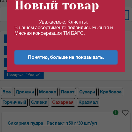
Новый товар
Сахарная пудра
По дате изменения
60
Уважаемые, Клиенты.
В нашем ассортименте появились Рыбная и
Мясная консервация ТМ БАРС.
Дрожжи "Пакмай"
Дрожжи "САФ-НЕВА"
Крабовые палочки
Молоко сгущенное "Алексеевское"
Понятно, больше не показывать.
Молоко сгущенное "Назаровский МКК"
Пакеты
Продукция "Распак"
Все
Дрожжи
Молоко
Пакет
Сухари
Крабовое
Горчичный
Сливки
Сахарная
Крахмал
i
Сахарная пудра "Распак" 150 г*30 шт/уп