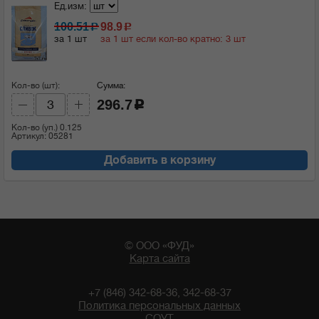
Ед.изм:
100.51
98.9
c
c
за 1 шт
за 1 шт если кол-во кратно: 3 шт
Кол-во (шт):
Сумма:
296.7
c
Кол-во (уп.)
0.125
Артикул: 05281
Добавить в корзину
© ООО «ФУД»
Карта сайта
+7 (846) 342-68-36, 342-68-37
Политика персональных данных
СОУТ