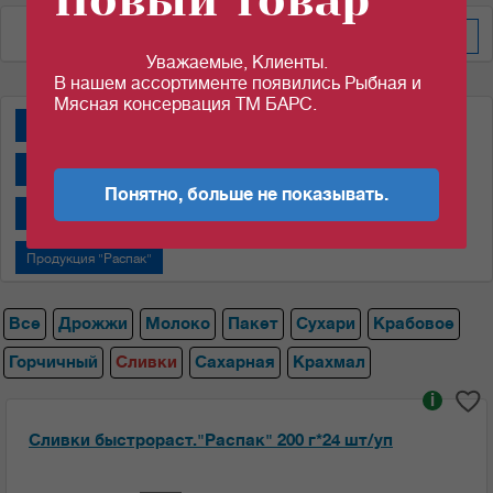
Новый товар
По цене за уп/меш
Уважаемые, Клиенты.
В нашем ассортименте появились Рыбная и
Мясная консервация ТМ БАРС.
Дрожжи "Пакмай"
Дрожжи "САФ-НЕВА"
Крабовые палочки
Молоко сгущенное "Алексеевское"
Понятно, больше не показывать.
Молоко сгущенное "Назаровский МКК"
Пакеты
Продукция "Распак"
Все
Дрожжи
Молоко
Пакет
Сухари
Крабовое
Горчичный
Сливки
Сахарная
Крахмал
i
Сливки быстрораст."Распак" 200 г*24 шт/уп