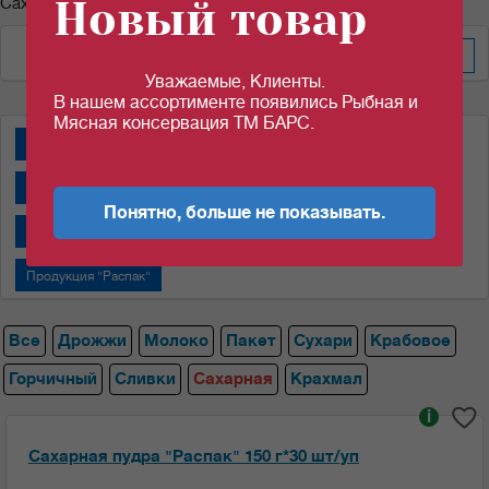
Новый товар
Сахарная пудра
По дате изменения
Уважаемые, Клиенты.
В нашем ассортименте появились Рыбная и
Мясная консервация ТМ БАРС.
Дрожжи "Пакмай"
Дрожжи "САФ-НЕВА"
Крабовые палочки
Молоко сгущенное "Алексеевское"
Понятно, больше не показывать.
Молоко сгущенное "Назаровский МКК"
Пакеты
Продукция "Распак"
Все
Дрожжи
Молоко
Пакет
Сухари
Крабовое
Горчичный
Сливки
Сахарная
Крахмал
i
Сахарная пудра "Распак" 150 г*30 шт/уп