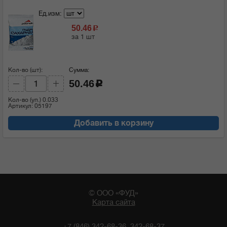
Ед.изм:
50.46
c
за 1 шт
Кол-во (шт):
Сумма:
50.46
c
Кол-во (уп.)
0.033
Артикул: 05197
Добавить в корзину
© ООО «ФУД»
Карта сайта
+7 (846) 342-68-36, 342-68-37