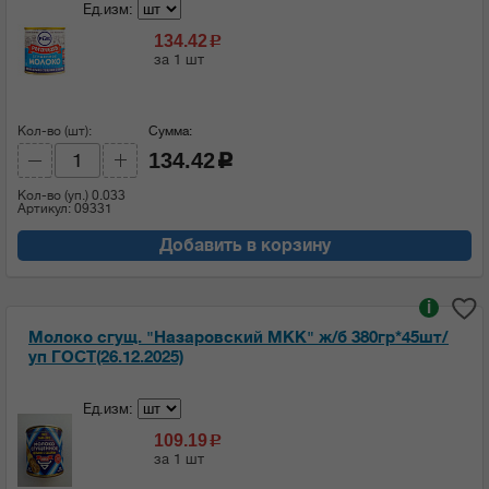
Ед.изм:
134.42
c
за 1 шт
Кол-во (шт):
Сумма:
134.42
c
Кол-во (уп.)
0.033
Артикул: 09331
Добавить в корзину
i
Молоко сгущ. "Назаровский МКК" ж/б 380гр*45шт/
уп ГОСТ(26.12.2025)
Ед.изм:
109.19
c
за 1 шт