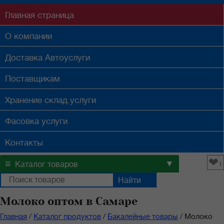
Главная
страница
О компании
Доставка
Автоуслуги
Поставщикам
Хранение
склад.услуги
Фасовка
услуги
Контакты
❤
≡
▼
Каталог товаров
1
Молоко оптом в Самаре
Главная
/
Каталог продуктов
/
Бакалейные товары
/
Молоко