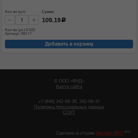
Кол-во (шт):
Сумма:
109.19
c
Кол-во (уп.)
0.022
Артикул: 09117
Добавить в корзину
© ООО «ФУД»
Карта сайта
+7 (846) 342-68-36, 342-68-37
Политика персональных данных
СОУТ
19:36 07/08/2026
2015
Сделано в студии
Экстил-ПРО