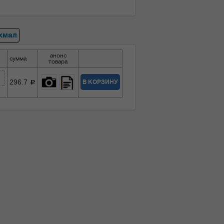
хмал
анонс
сумма
товара
296.7
В КОРЗИНУ
c
5