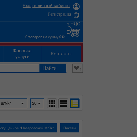
Вход в личный кабинет
Регистрация
с НДС
0 товаров на сумму
0
c
Фасовка
Контакты
услуги
❤
1
 шт/кг
20
сгущенное "Назаровский МКК"
Пакеты