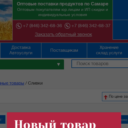
Оптовые поставки продуктов по Самаре
Оптовым покупателям юр.лицам и ИП скидки и
индивидуальные условия
+7 (846) 342-68-36
+7 (846) 342-68-37
Заказать обратный звонок
Доставка
Хранение
Поставщикам
Автоуслуги
склад.услуги
▼
йные товары
/
Сливки
По цене за
А"
Крабовые палочки
Новый товар
Молоко сгущенное "Алексеевское"
Молоко 