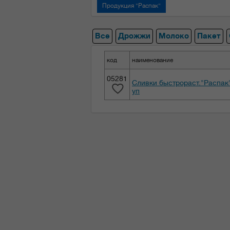
Продукция "Распак"
Все
Дрожжи
Молоко
Пакет
код
наименование
05281
Сливки быстрораст."Распак"
уп