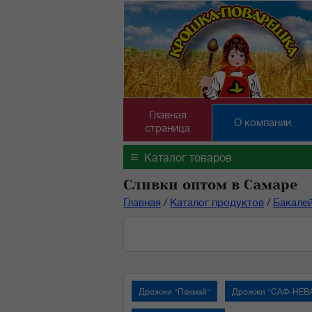
Главная
О компании
страница
≡
Каталог товаров
Сливки оптом в Самаре
Главная
/
Каталог продуктов
/
Бакале
Дрожжи "Пакмай"
Дрожжи "САФ-НЕВ