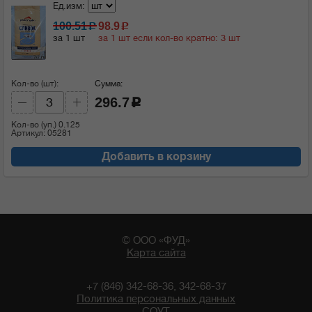
Ед.изм:
100.51
98.9
c
c
за 1 шт
за 1 шт если кол-во кратно: 3 шт
Кол-во (шт):
Сумма:
296.7
c
Кол-во (уп.)
0.125
Артикул: 05281
Добавить в корзину
© ООО «ФУД»
Карта сайта
+7 (846) 342-68-36, 342-68-37
Политика персональных данных
СОУТ