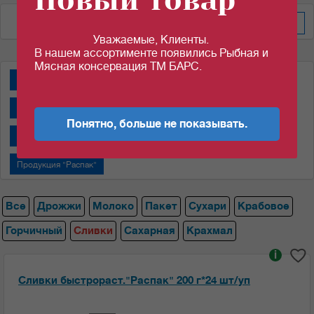
Новый товар
По дате добавления
Уважаемые, Клиенты.
В нашем ассортименте появились Рыбная и
Мясная консервация ТМ БАРС.
Дрожжи "Пакмай"
Дрожжи "САФ-НЕВА"
Крабовые палочки
Молоко сгущенное "Алексеевское"
Понятно, больше не показывать.
Молоко сгущенное "Назаровский МКК"
Пакеты
Продукция "Распак"
Все
Дрожжи
Молоко
Пакет
Сухари
Крабовое
Горчичный
Сливки
Сахарная
Крахмал
i
Сливки быстрораст."Распак" 200 г*24 шт/уп