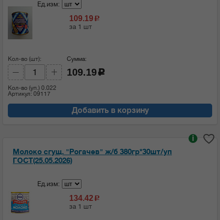
Ед.изм:
109.19
c
за 1 шт
Кол-во (шт):
Сумма:
109.19
c
Кол-во (уп.)
0.022
Артикул: 09117
Добавить в корзину
i
Молоко сгущ. "Рогачев" ж/б 380гр*30шт/уп
ГОСТ(25.05.2026)
Ед.изм:
134.42
c
за 1 шт