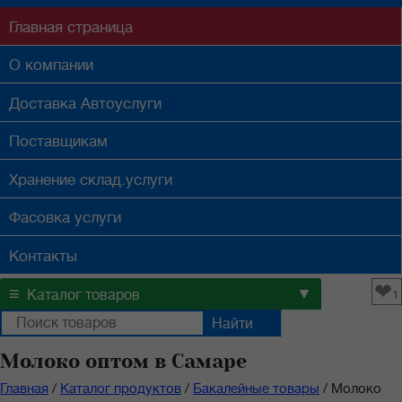
Главная
страница
О компании
Доставка
Автоуслуги
Поставщикам
Хранение
склад.услуги
Фасовка
услуги
Контакты
❤
≡
▼
Каталог товаров
1
Молоко оптом в Самаре
Главная
/
Каталог продуктов
/
Бакалейные товары
/
Молоко