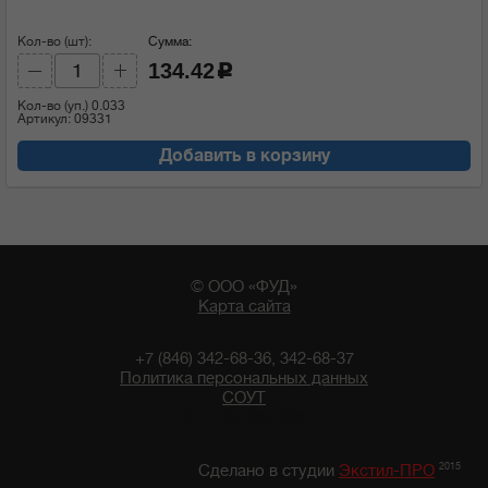
Кол-во (шт):
Сумма:
134.42
c
Кол-во (уп.)
0.033
Артикул: 09331
Добавить в корзину
© ООО «ФУД»
Карта сайта
+7 (846) 342-68-36, 342-68-37
Политика персональных данных
СОУТ
02:44 07/08/2026
2015
Сделано в студии
Экстил-ПРО