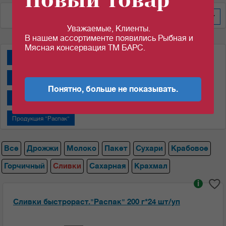
Новый товар
По алфавиту
20
Уважаемые, Клиенты.
В нашем ассортименте появились Рыбная и
Мясная консервация ТМ БАРС.
Дрожжи "Пакмай"
Дрожжи "САФ-НЕВА"
Крабовые палочки
Молоко сгущенное "Алексеевское"
Понятно, больше не показывать.
Молоко сгущенное "Назаровский МКК"
Пакеты
Продукция "Распак"
Все
Дрожжи
Молоко
Пакет
Сухари
Крабовое
Горчичный
Сливки
Сахарная
Крахмал
i
Сливки быстрораст."Распак" 200 г*24 шт/уп