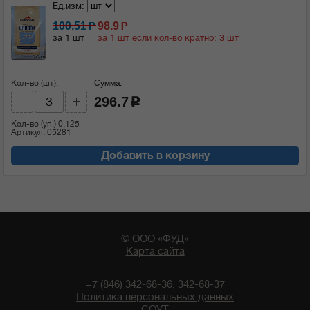
Ед.изм:
100.51
98.9
c
c
за 1 шт
за 1 шт если кол-во кратно: 3 шт
Кол-во (шт):
Сумма:
296.7
c
Кол-во (уп.)
0.125
Артикул: 05281
Добавить в корзину
© ООО «ФУД»
Карта сайта
+7 (846) 342-68-36, 342-68-37
Политика персональных данных
СОУТ