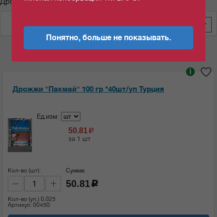
Дрожжи "Пакмай"
По дате изменения
20
Понятно, больше не показывать.
i
Дрожжи "Пакмай" 100 гр *40шт/уп Турция
Ед.изм:
50.81
c
за 1 шт
Кол-во (шт):
Сумма:
50.81
c
Кол-во (уп.)
0.025
Артикул: 00450