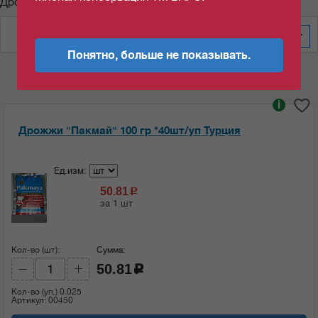
Дрожжи "Пакмай"
По дате изменения
600
Понятно, больше не показывать.
i
Дрожжи "Пакмай" 100 гр *40шт/уп Турция
Ед.изм:
50.81
c
за 1 шт
Кол-во (шт):
Сумма:
50.81
c
Кол-во (уп.)
0.025
Артикул: 00450