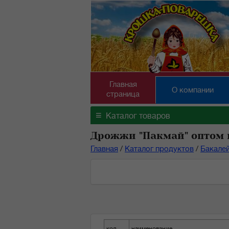
Главная
О компании
страница
≡
Каталог товаров
Дрожжи "Пакмай" оптом 
Главная
/
Каталог продуктов
/
Бакале
код
наименование