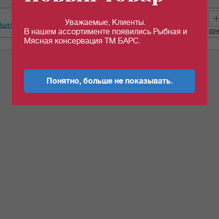
Уважаемые, Клиенты.
шт
50.81
за 1 шт
c
0шт/уп Турция
В нашем ассортименте появились Рыбная и
Кол-во (уп.)
0.02
Мясная консервация ТМ БАРС.
Понятно, больше не показывать.