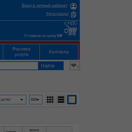
Вход в личный кабинет
Регистрация
с НДС
0 товаров на сумму
0
c
Фасовка
Контакты
услуги
❤
1
 шт/кг
600
анонс
сумма