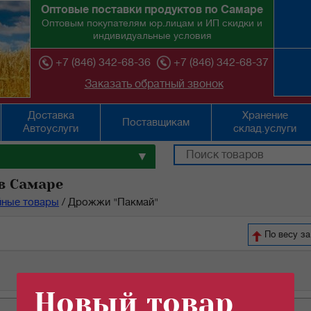
Оптовые поставки продуктов по Самаре
Оптовым покупателям юр.лицам и ИП скидки и
индивидуальные условия
+7 (846) 342-68-36
+7 (846) 342-68-37
Заказать обратный звонок
Доставка
Хранение
Поставщикам
Автоуслуги
склад.услуги
▼
в Самаре
йные товары
/
Дрожжи "Пакмай"
По весу за
Новый товар
ед.изм
цена
кол-во