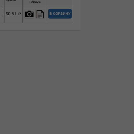
товара
50.81
В КОРЗИНУ
c
5