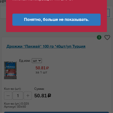
Дрожжи "Пакмай"
По весу за шт/кг
Понятно, больше не показывать.
i
Дрожжи "Пакмай" 100 гр *40шт/уп Турция
Ед.изм:
50.81
c
за 1 шт
Кол-во (шт):
Сумма:
50.81
c
Кол-во (уп.)
0.025
Артикул: 00450