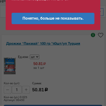
Дрожжи "Пакмай"
По цене за уп/меш
100
Понятно, больше не показывать.
i
Дрожжи "Пакмай" 100 гр *40шт/уп Турция
Ед.изм:
50.81
c
за 1 шт
Кол-во (шт):
Сумма:
50.81
c
Кол-во (уп.)
0.025
Артикул: 00450