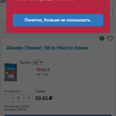
Дрожжи "Пакмай"
По цене за уп/меш
100
Понятно, больше не показывать.
i
Дрожжи "Пакмай" 100 гр *40шт/уп Турция
Ед.изм:
50.81
c
за 1 шт
Кол-во (шт):
Сумма:
50.81
c
Кол-во (уп.)
0.025
Артикул: 00450