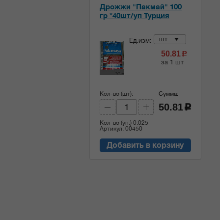
Дрожжи "Пакмай" 100
гр *40шт/уп Турция
шт
Ед.изм:
50.81
c
за 1 шт
Кол-во (шт):
Сумма:
50.81
c
Кол-во (уп.)
0.025
Артикул: 00450
Добавить в корзину