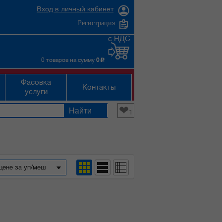
Вход в личный кабинет
Регистрация
с НДС
0 товаров на сумму
0
c
Фасовка
Контакты
услуги
❤
1
цене за уп/меш