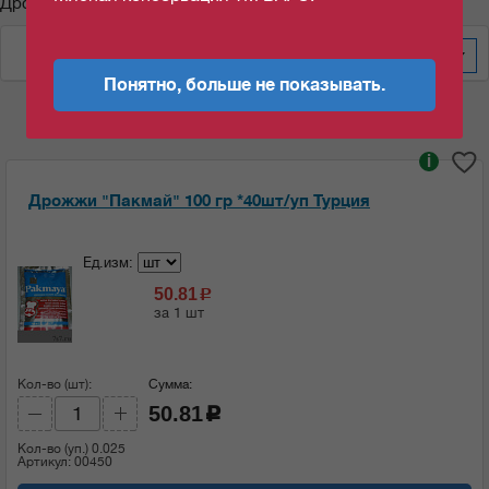
Дрожжи "Пакмай"
По цене за уп/меш
20
Понятно, больше не показывать.
i
Дрожжи "Пакмай" 100 гр *40шт/уп Турция
Ед.изм:
50.81
c
за 1 шт
Кол-во (шт):
Сумма:
50.81
c
Кол-во (уп.)
0.025
Артикул: 00450