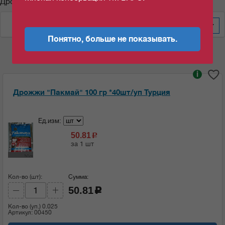
Дрожжи "Пакмай"
По весу за уп/меш
100
Понятно, больше не показывать.
i
Дрожжи "Пакмай" 100 гр *40шт/уп Турция
Ед.изм:
50.81
c
за 1 шт
Кол-во (шт):
Сумма:
50.81
c
Кол-во (уп.)
0.025
Артикул: 00450