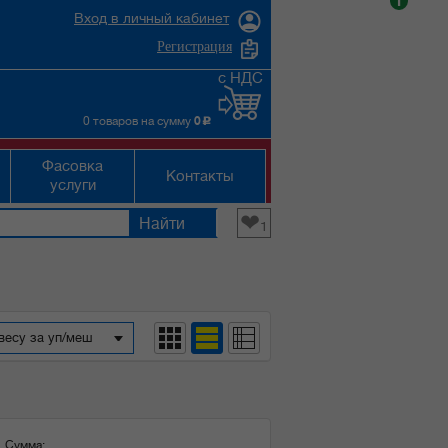
i
Вход в личный кабинет
Регистрация
с НДС
0 товаров на сумму
0
c
Фасовка
Контакты
услуги
❤
1
весу за уп/меш
Сумма: