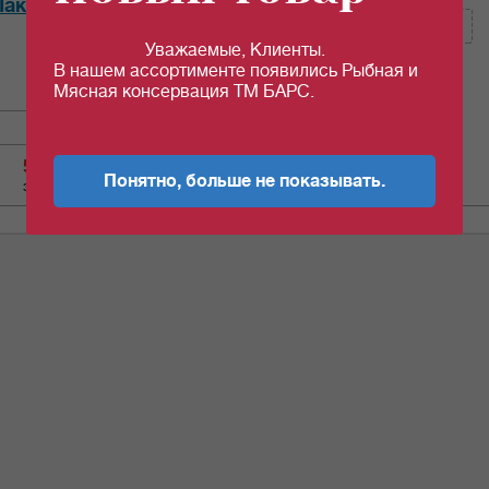
акмай" 100 гр *40шт/уп
Уважаемые, Клиенты.
Кол-во (уп.)
0.025
В нашем ассортименте появились Рыбная и
Мясная консервация ТМ БАРС.
50.81
c
Понятно, больше не показывать.
за 1 шт