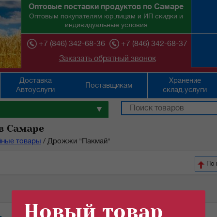
Оптовые поставки продуктов по Самаре
Оптовым покупателям юр.лицам и ИП скидки и
индивидуальные условия
+7 (846) 342-68-36
+7 (846) 342-68-37
Заказать обратный звонок
Доставка
Хранение
Поставщикам
Автоуслуги
склад.услуги
▼
в Самаре
йные товары
/
Дрожжи "Пакмай"
По 
Новый товар
Кол-во (шт):