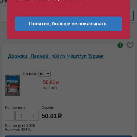
Дрожжи "Пакмай"
По весу за уп/меш
60
Понятно, больше не показывать.
i
Дрожжи "Пакмай" 100 гр *40шт/уп Турция
Ед.изм:
50.81
c
за 1 шт
Кол-во (шт):
Сумма:
50.81
c
Кол-во (уп.)
0.025
Артикул: 00450