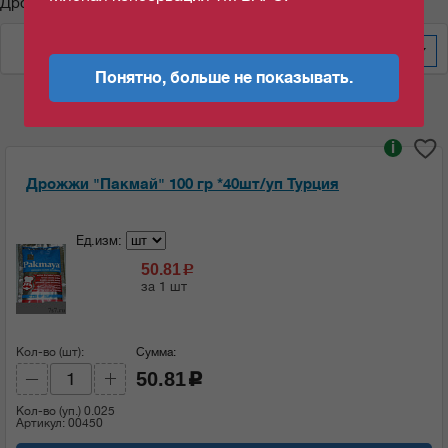
Дрожжи "Пакмай"
По весу за уп/меш
60
Понятно, больше не показывать.
i
Дрожжи "Пакмай" 100 гр *40шт/уп Турция
Ед.изм:
50.81
c
за 1 шт
Кол-во (шт):
Сумма:
50.81
c
Кол-во (уп.)
0.025
Артикул: 00450