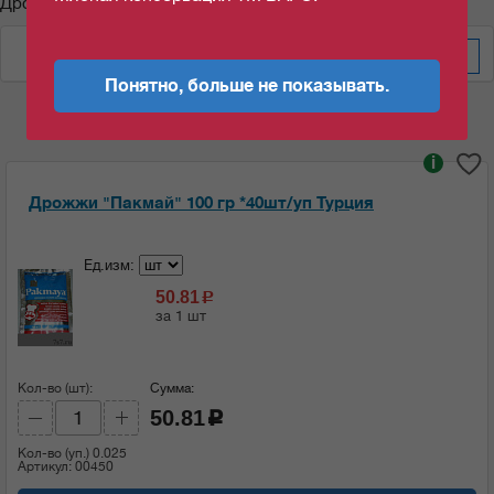
Дрожжи "Пакмай"
По дате изменения
Понятно, больше не показывать.
i
Дрожжи "Пакмай" 100 гр *40шт/уп Турция
Ед.изм:
50.81
c
за 1 шт
Кол-во (шт):
Сумма:
50.81
c
Кол-во (уп.)
0.025
Артикул: 00450