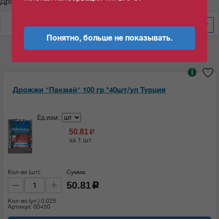
Дрожжи "Пакмай"
По дате изменения
20
Понятно, больше не показывать.
i
Дрожжи "Пакмай" 100 гр *40шт/уп Турция
Ед.изм:
50.81
c
за 1 шт
Кол-во (шт):
Сумма:
50.81
c
Кол-во (уп.)
0.025
Артикул: 00450