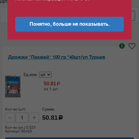
Дрожжи "Пакмай"
По дате изменения
Понятно, больше не показывать.
i
Дрожжи "Пакмай" 100 гр *40шт/уп Турция
Ед.изм:
50.81
c
за 1 шт
Кол-во (шт):
Сумма:
50.81
c
Кол-во (уп.)
0.025
Артикул: 00450