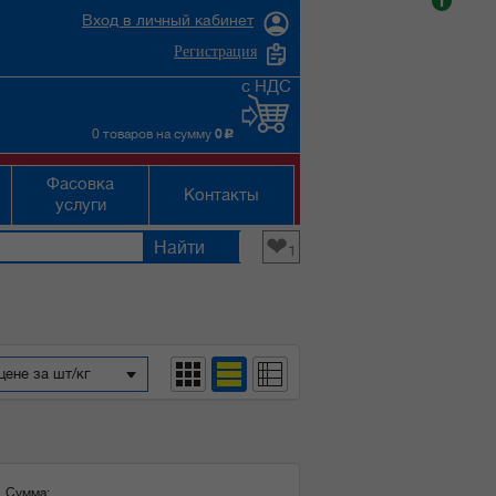
i
Вход в личный кабинет
Регистрация
с НДС
0 товаров на сумму
0
c
Фасовка
Контакты
услуги
❤
1
цене за шт/кг
Сумма: