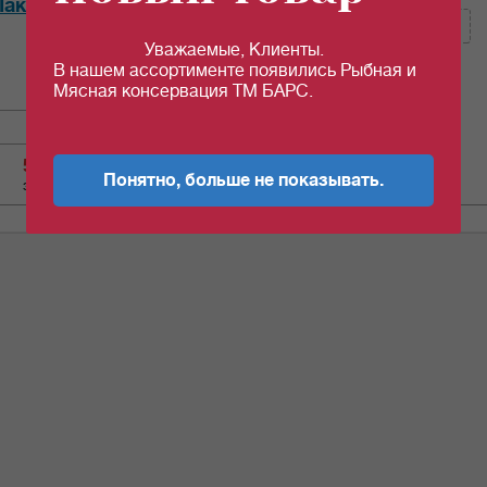
акмай" 100 гр *40шт/уп
Уважаемые, Клиенты.
Кол-во (уп.)
0.025
В нашем ассортименте появились Рыбная и
Мясная консервация ТМ БАРС.
50.81
c
Понятно, больше не показывать.
за 1 шт