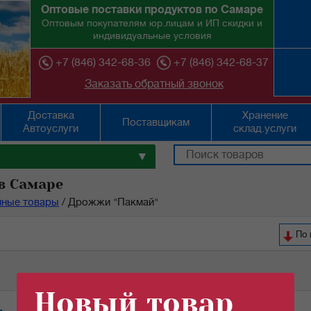
Оптовые поставки продуктов по Самаре
Оптовым покупателям юр.лицам и ИП скидки и
индивидуальные условия
+7 (846) 342-68-36
+7 (846) 342-68-37
Заказать обратный звонок
Доставка
Хранение
Поставщикам
Автоуслуги
склад.услуги
▼
в Самаре
йные товары
/
Дрожжи "Пакмай"
По 
Новый товар
Кол-во (шт):