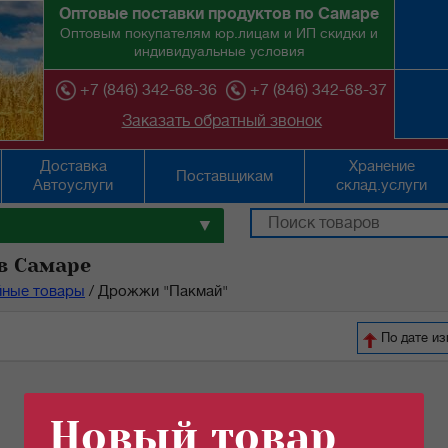
Оптовые поставки продуктов по Самаре
Оптовым покупателям юр.лицам и ИП скидки и
индивидуальные условия
+7 (846) 342-68-36
+7 (846) 342-68-37
Заказать обратный звонок
Доставка
Хранение
Поставщикам
Автоуслуги
склад.услуги
▼
в Самаре
йные товары
/
Дрожжи "Пакмай"
По дате и
Новый товар