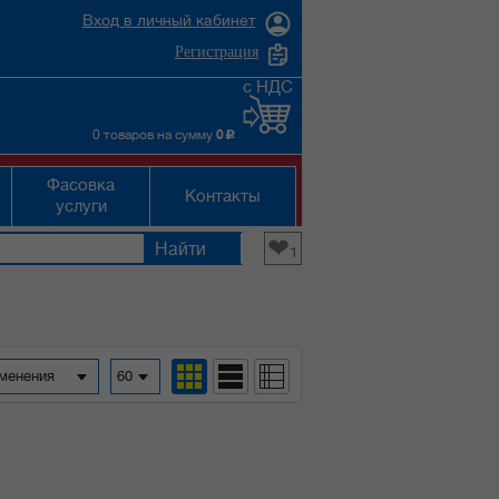
Вход в личный кабинет
Регистрация
с НДС
0 товаров на сумму
0
c
Фасовка
Контакты
услуги
❤
1
зменения
60