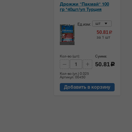
Дрожжи "Пакмай" 100
гр *40шт/уп Турция
шт
Ед.изм:
50.81
c
за 1 шт
Кол-во (шт):
Сумма:
50.81
c
Кол-во (уп.)
0.025
Артикул: 00450
Добавить в корзину