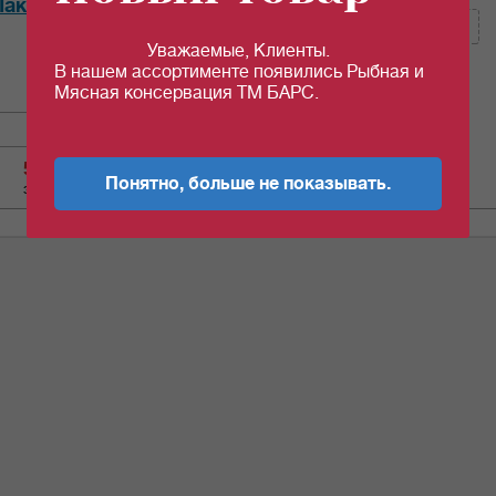
акмай" 100 гр *40шт/уп
Уважаемые, Клиенты.
Кол-во (уп.)
0.025
В нашем ассортименте появились Рыбная и
Мясная консервация ТМ БАРС.
50.81
c
Понятно, больше не показывать.
за 1 шт