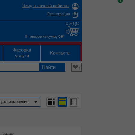
i
Вход в личный кабинет
Регистрация
с НДС
0 товаров на сумму
0
c
Фасовка
Контакты
услуги
❤
1
дате изменения
Сумма: