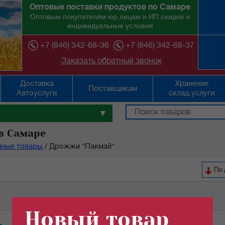
Оптовые поставки продуктов по Самаре
Оптовым покупателям юр.лицам и ИП скидки и
индивидуальные условия
+7 (846) 342-68-36
+7 (846) 342-68-37
Заказать обратный звонок
Доставка
Хранение
Поставщикам
Автоуслуги
склад.услуги
▼
в Самаре
йные товары
/
Дрожжи "Пакмай"
По 
Новый товар
Кол-во (шт):